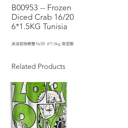
B00953 -- Frozen
Diced Crab 16/20
6*1.5KG Tunisia
冰冻切块螃蟹16/20  6*1.5kg 突尼斯
Related Products