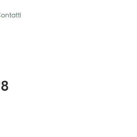
ontatti
*8