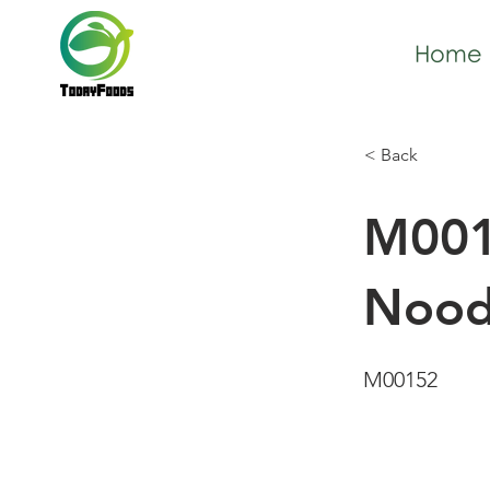
Home
< Back
M001
Nood
M00152