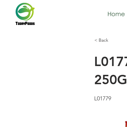
Home
< Back
L0177
250G
L01779