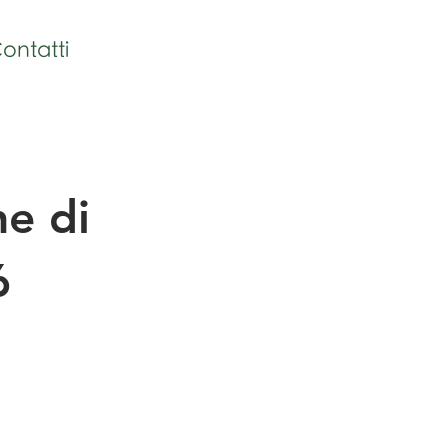
ontatti
e di
6