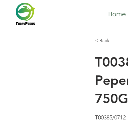
Home
< Back
T003
Peper
750G
T00385/0712