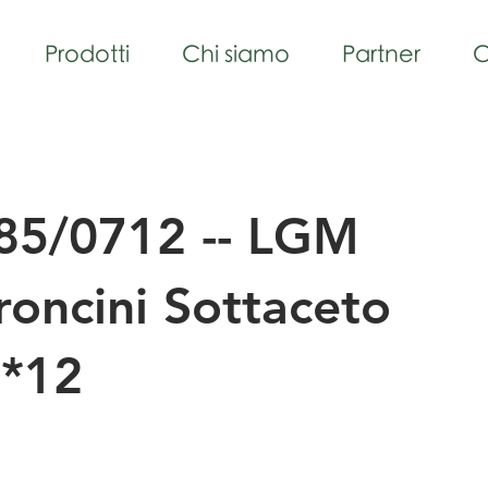
Prodotti
Chi siamo
Partner
C
85/0712 -- LGM
oncini Sottaceto
*12