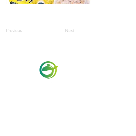
Previous
Next
Via Maestri del Lavoro,19/21
Campi Bisenzio 50013
info@todayfoods.it
+39 055 022