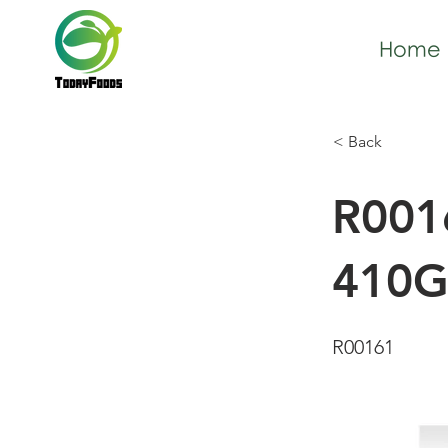
Home
< Back
R0016
410G
R00161