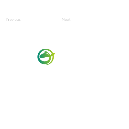
Previous
Next
Via Maestri del Lavoro,19/21
Campi Bisenzio 50013
info@todayfoods.it
+39 055 022
9727