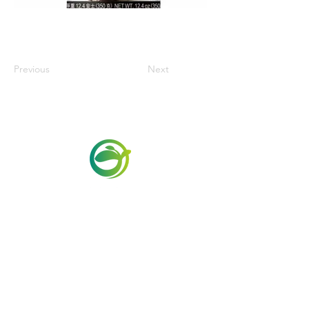
Previous
Next
Via Maestri del Lavoro,19/21
Campi Bisenzio 50013
info@todayfoods.it
+39 055 022