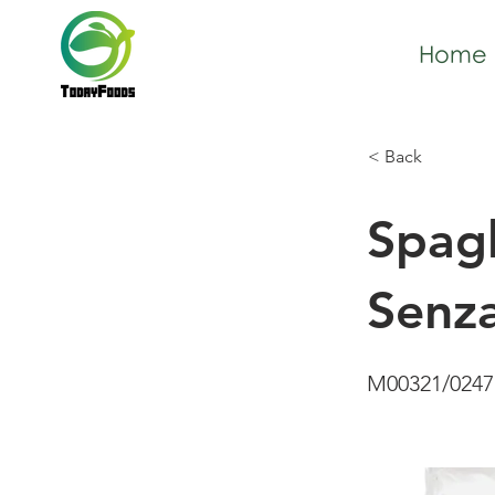
Home
< Back
Spagh
Senz
M00321/0247