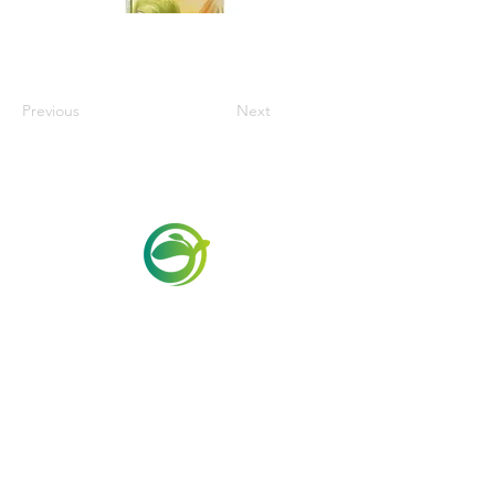
Previous
Next
Via Maestri del Lavoro,19/21
Campi Bisenzio 50013
info@todayfoods.it
+39 055 022