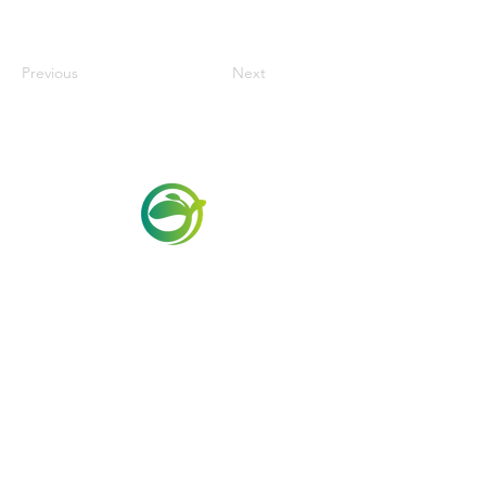
Previous
Next
Via Maestri del Lavoro,19/21
Campi Bisenzio 50013
info@todayfoods.it
+39 055 022
9727