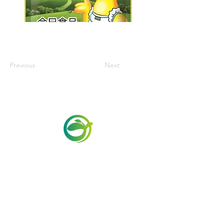
Previous
Next
Via Maestri del Lavoro,19/21
Campi Bisenzio 50013
info@todayfoods.it