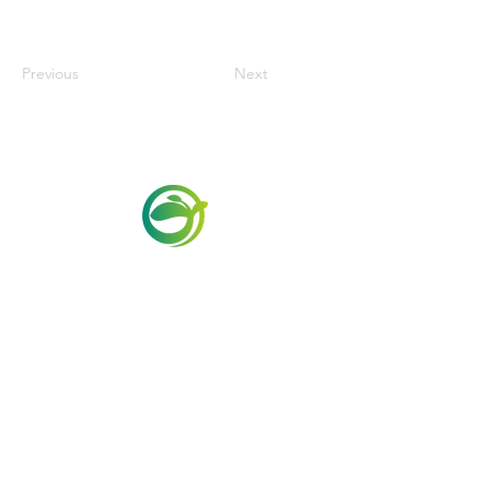
Previous
Next
Via Maestri del Lavoro,19/21
Campi Bisenzio 50013
info@todayfoods.it
+39 055 022
9727