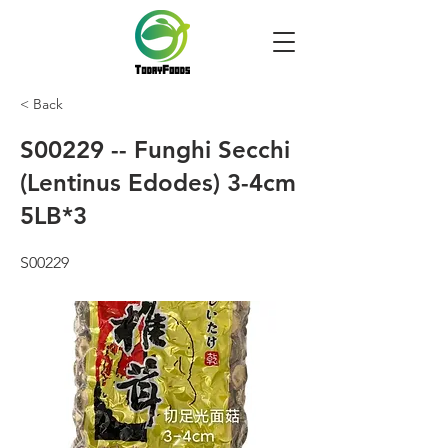
< Back
S00229 -- Funghi Secchi
(Lentinus Edodes) 3-4cm
5LB*3
S00229