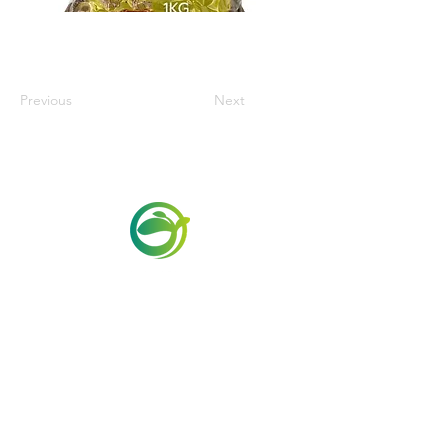
Previous
Next
Via Maestri del Lavoro,19/21
Campi Bisenzio 50013
info@todayfoods.it
+39 055 022