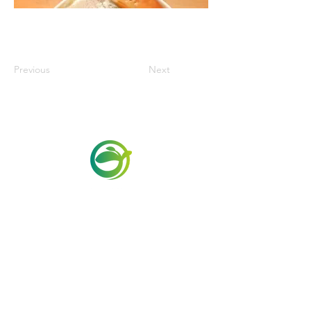
Previous
Next
Via Maestri del Lavoro,19/21
Campi Bisenzio 50013
info@todayfoods.it
+39 055 022