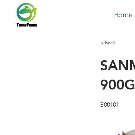
Home
< Back
SANM
900G
B00101