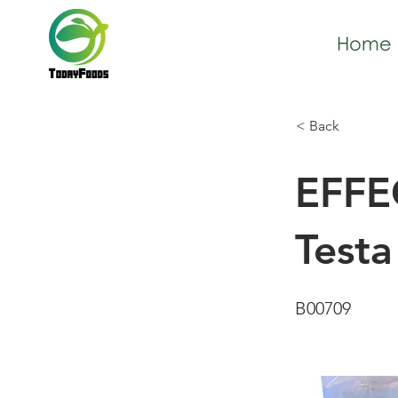
Home
< Back
EFFE
Test
B00709