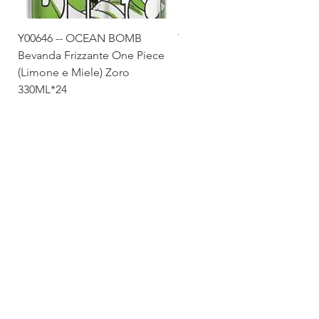
Y00646 -- OCEAN BOMB
Y00645 -- OCEAN BOMB
Bevanda Frizzante One Piece
Bevanda Frizzante One Pie
(Limone e Miele) Zoro
(Tropicale) Sanji 330ML*24
330ML*24
Via Maestri del Lavoro,19/21
Campi Bisenzio 50013
info@todayfoods.it