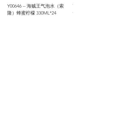
Y00646 -- 海贼王气泡水（索
Y00645 -- 海贼王气泡水（
隆）蜂蜜柠檬 330ML*24
士）热带水果 330ML*24
Via Maestri del Lavoro,19/21
Campi Bisenzio 50013
info@todayfoods.it
+39 055 022
9727