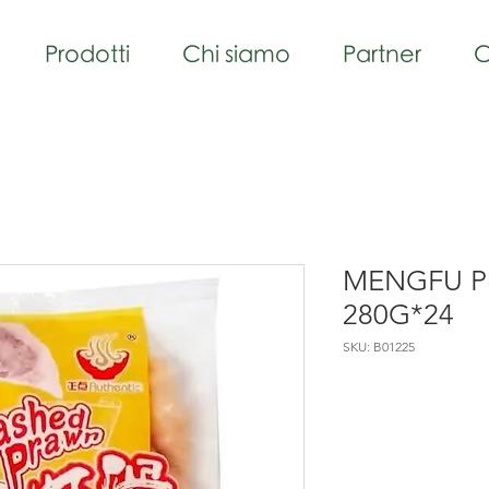
Prodotti
Chi siamo
Partner
C
MENGFU Pu
280G*24
SKU: B01225