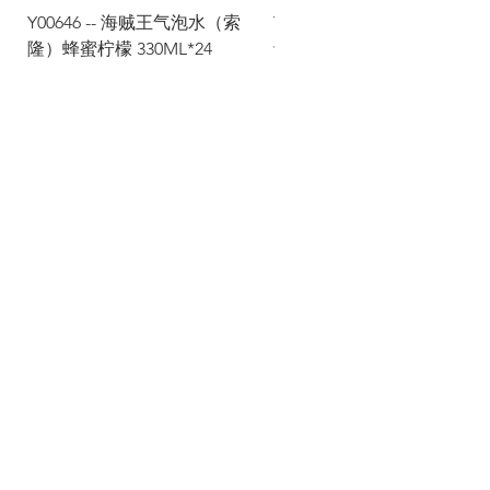
Y00646 -- 海贼王气泡水（索
Y00645 -- 海贼王气泡水（
隆）蜂蜜柠檬 330ML*24
士）热带水果 330ML*24
Via Maestri del Lavoro,19/21
Campi Bisenzio 50013
info@todayfoods.it
+39 055 022
9727