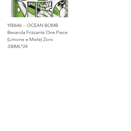
Y00646 -- OCEAN BOMB
Y00645 -- OCEAN BOMB
Bevanda Frizzante One Piece
Bevanda Frizzante One Pie
(Limone e Miele) Zoro
(Tropicale) Sanji 330ML*24
330ML*24
Via Maestri del Lavoro,19/21
Campi Bisenzio 50013