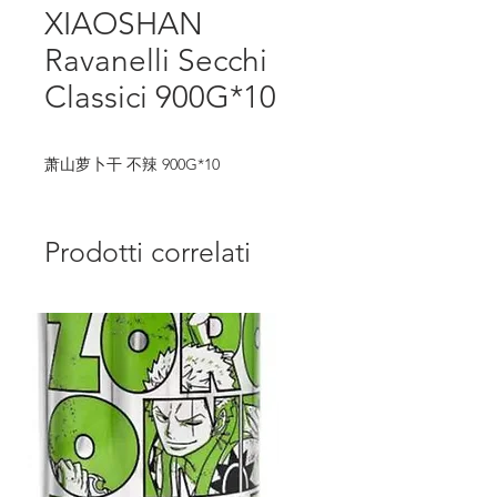
XIAOSHAN
Ravanelli Secchi
Classici 900G*10
萧山萝卜干 不辣 900G*10
Prodotti correlati