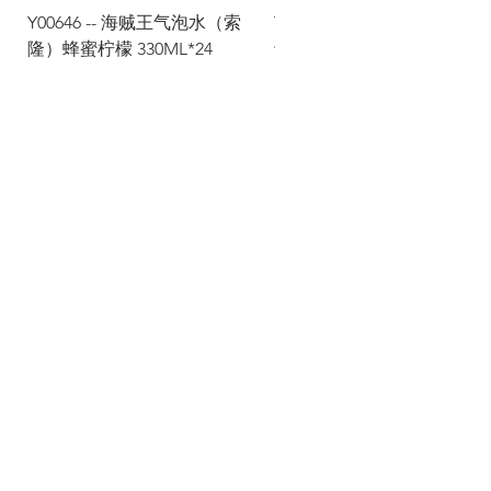
Y00646 -- 海贼王气泡水（索
Y00645 -- 海贼王气泡水（
隆）蜂蜜柠檬 330ML*24
士）热带水果 330ML*24
Via Maestri del Lavoro,19/21
Campi Bisenzio 50013
info@todayfoods.it
+39 055 022
9727