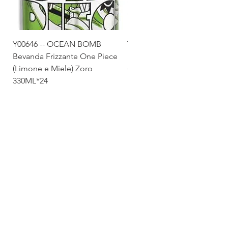
Y00646 -- OCEAN BOMB
Y00645 -- OCEAN BOMB
Bevanda Frizzante One Piece
Bevanda Frizzante One Pie
(Limone e Miele) Zoro
(Tropicale) Sanji 330ML*24
330ML*24
Via Maestri del Lavoro,19/21
Campi Bisenzio 50013