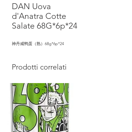
DAN Uova
d'Anatra Cotte
Salate 68G*6p*24
神丹咸鸭蛋（熟）68g*6p*24
Prodotti correlati