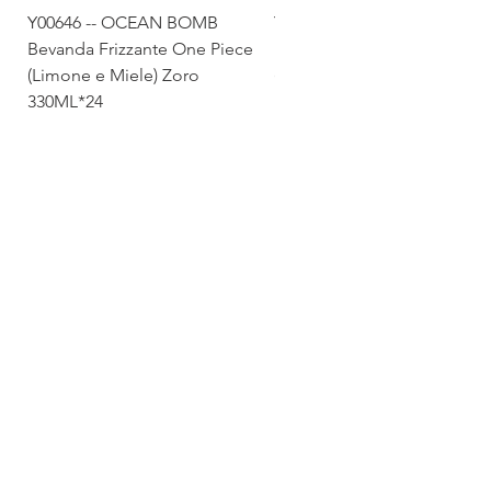
Y00646 -- OCEAN BOMB
Y00645 -- OCEAN BOMB
Bevanda Frizzante One Piece
Bevanda Frizzante One Pie
(Limone e Miele) Zoro
(Tropicale) Sanji 330ML*24
330ML*24
Via Maestri del Lavoro,19/21
Campi Bisenzio 50013
info@todayfoods.it
+39 055 022