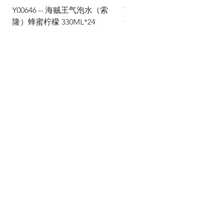
Y00646 -- 海贼王气泡水（索
Y00645 -- 海贼王气泡水（
隆）蜂蜜柠檬 330ML*24
士）热带水果 330ML*24
Via Maestri del Lavoro,19/21
Campi Bisenzio 50013
info@todayfoods.it
+39 055 022
9727