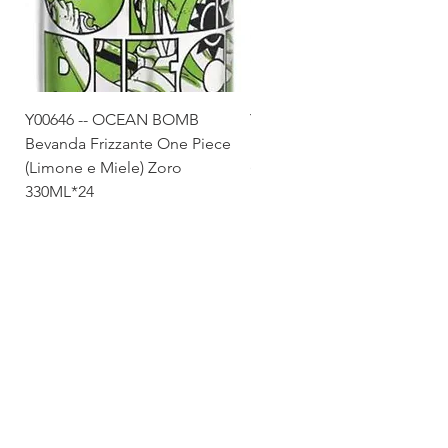
Y00646 -- OCEAN BOMB
Y00645 -- OCEAN BOMB
Bevanda Frizzante One Piece
Bevanda Frizzante One Pie
(Limone e Miele) Zoro
(Tropicale) Sanji 330ML*24
330ML*24
Via Maestri del Lavoro,19/21
Campi Bisenzio 50013