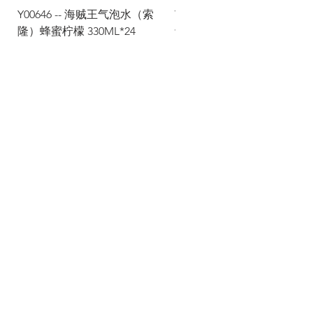
Y00646 -- 海贼王气泡水（索
Y00645 -- 海贼王气泡水（
隆）蜂蜜柠檬 330ML*24
士）热带水果 330ML*24
Via Maestri del Lavoro,19/21
Campi Bisenzio 50013
info@todayfoods.it
+39 055 022
9727