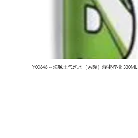
Y00646 -- 海贼王气泡水（索隆）蜂蜜柠檬 330ML*