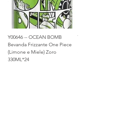
Y00646 -- OCEAN BOMB
Y00645 -- OCEAN BOMB
Bevanda Frizzante One Piece
Bevanda Frizzante One Pie
(Limone e Miele) Zoro
(Tropicale) Sanji 330ML*24
330ML*24
Via Maestri del Lavoro,19/21
Campi Bisenzio 50013