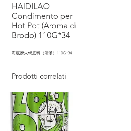
HAIDILAO
Condimento per
Hot Pot (Aroma di
Brodo) 110G*34
海底捞火锅底料（清汤）110G*34
Prodotti correlati