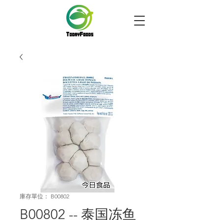
庫存單位： B00802
B00802 -- 泰国冻鱼