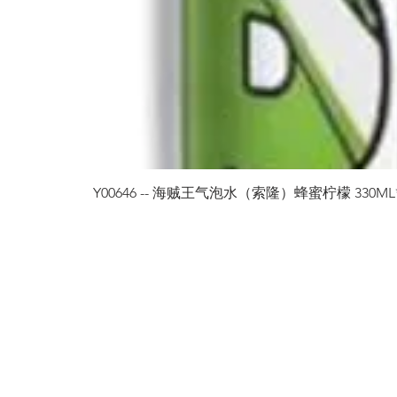
Y00646 -- 海贼王气泡水（索隆）蜂蜜柠檬 330ML*