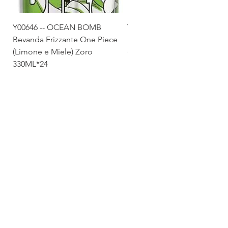
Y00646 -- OCEAN BOMB
Y00645 -- OCEAN BOMB
Bevanda Frizzante One Piece
Bevanda Frizzante One Pie
(Limone e Miele) Zoro
(Tropicale) Sanji 330ML*24
330ML*24
Via Maestri del Lavoro,19/21
Campi Bisenzio 50013
info@todayfoods.it