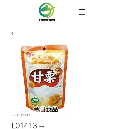
SKU: L01413
L01413 --