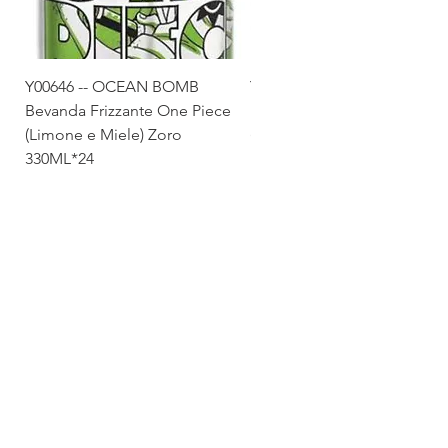
Y00646 -- OCEAN BOMB
Y00645 -- OCEAN BOMB
Bevanda Frizzante One Piece
Bevanda Frizzante One Pie
(Limone e Miele) Zoro
(Tropicale) Sanji 330ML*24
330ML*24
Via Maestri del Lavoro,19/21
Campi Bisenzio 50013