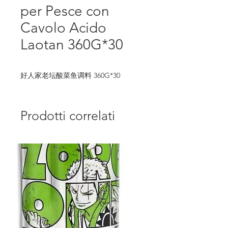
per Pesce con
Cavolo Acido
Laotan 360G*30
好人家老坛酸菜鱼调料 360G*30
Prodotti correlati