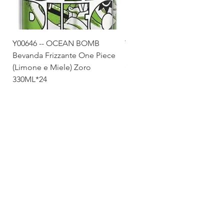
Y00646 -- OCEAN BOMB
Y00645 -- OCEAN BOMB
Bevanda Frizzante One Piece
Bevanda Frizzante One Pie
(Limone e Miele) Zoro
(Tropicale) Sanji 330ML*24
330ML*24
Via Maestri del Lavoro,19/21
Campi Bisenzio 50013