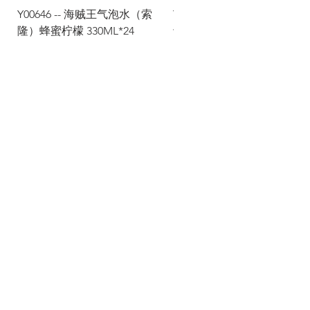
Y00646 -- 海贼王气泡水（索
Y00645 -- 海贼王气泡水（
隆）蜂蜜柠檬 330ML*24
士）热带水果 330ML*24
Via Maestri del Lavoro,19/21
Campi Bisenzio 50013
info@todayfoods.it
+39 055 022
9727