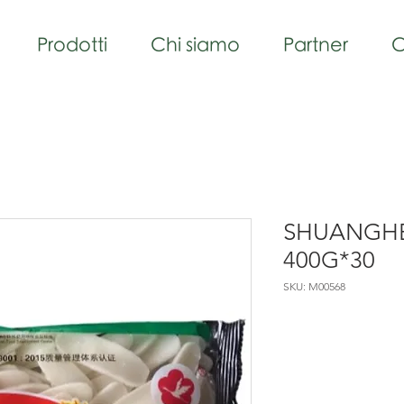
Prodotti
Chi siamo
Partner
C
SHUANGHE 
400G*30
SKU: M00568