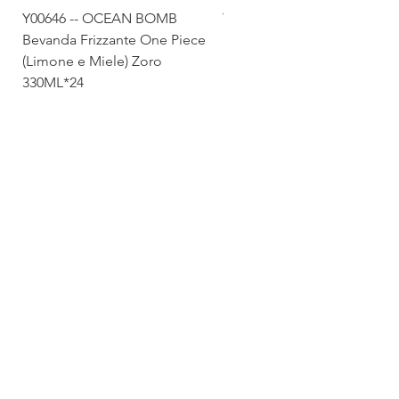
Y00646 -- OCEAN BOMB
Y00645 -- OCEAN BOMB
Bevanda Frizzante One Piece
Bevanda Frizzante One Pie
(Limone e Miele) Zoro
(Tropicale) Sanji 330ML*24
330ML*24
Via Maestri del Lavoro,19/21
Campi Bisenzio 50013
info@todayfoods.it
+39 055 022