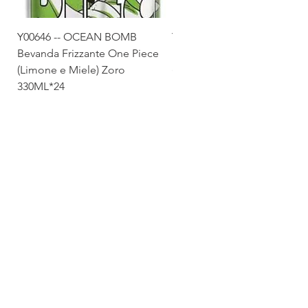
Y00646 -- OCEAN BOMB
Y00645 -- OCEAN BOMB
Bevanda Frizzante One Piece
Bevanda Frizzante One Pie
(Limone e Miele) Zoro
(Tropicale) Sanji 330ML*24
330ML*24
Via Maestri del Lavoro,19/21
Campi Bisenzio 50013
info@todayfoods.it