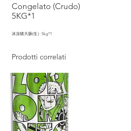
Congelato (Crudo)
5KG*1
冰冻猪大肠(生）5kg*1
Prodotti correlati