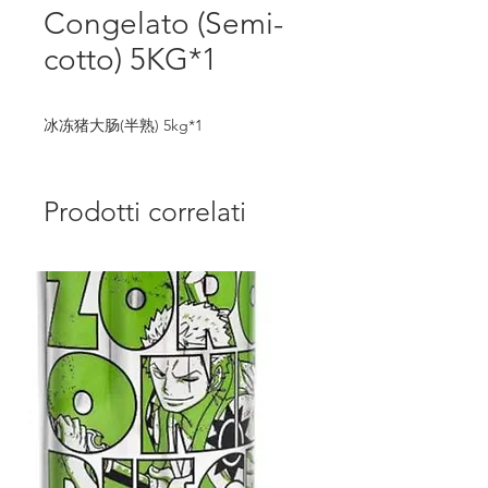
Congelato (Semi-
cotto) 5KG*1
冰冻猪大肠(半熟) 5kg*1
Prodotti correlati