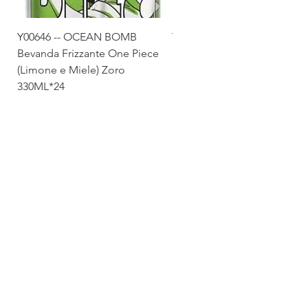
Y00646 -- OCEAN BOMB
Y00645 -- OCEAN BOMB
Bevanda Frizzante One Piece
Bevanda Frizzante One Pie
(Limone e Miele) Zoro
(Tropicale) Sanji 330ML*24
330ML*24
Via Maestri del Lavoro,19/21
Campi Bisenzio 50013
info@todayfoods.it