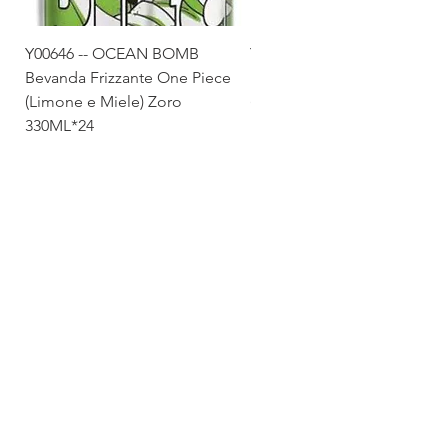
Y00646 -- OCEAN BOMB
Y00645 -- OCEAN BOMB
Bevanda Frizzante One Piece
Bevanda Frizzante One Pie
(Limone e Miele) Zoro
(Tropicale) Sanji 330ML*24
330ML*24
Via Maestri del Lavoro,19/21
Campi Bisenzio 50013
info@todayfoods.it