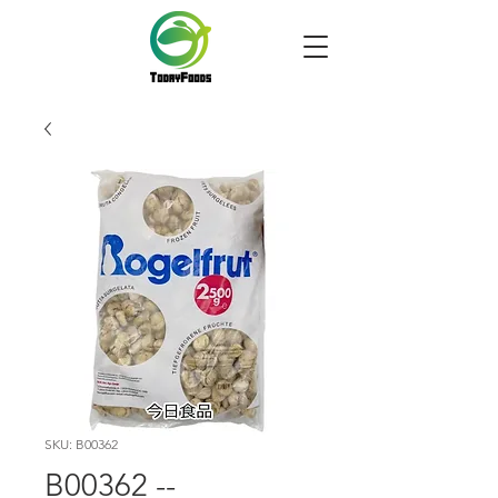
SKU: B00362
B00362 --