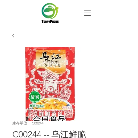
庫存單位： C00244
C00244 -- 乌江鲜脆