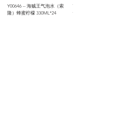
Y00646 -- 海贼王气泡水（索
Y00645 -- 海贼王气泡水（
隆）蜂蜜柠檬 330ML*24
士）热带水果 330ML*24
Via Maestri del Lavoro,19/21
Campi Bisenzio 50013
info@todayfoods.it
+39 055 022
9727