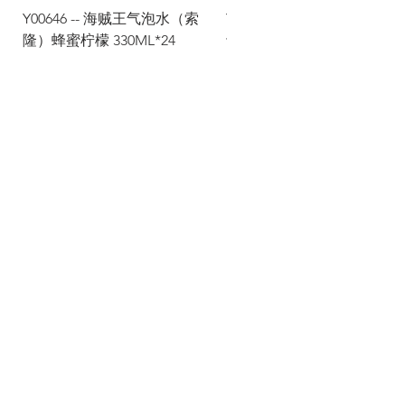
Y00646 -- 海贼王气泡水（索
Y00645 -- 海贼王气泡水（
隆）蜂蜜柠檬 330ML*24
士）热带水果 330ML*24
Via Maestri del Lavoro,19/21
Campi Bisenzio 50013
info@todayfoods.it
+39 055 022
9727