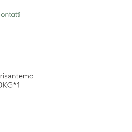
ontatti
Crisantemo
10KG*1