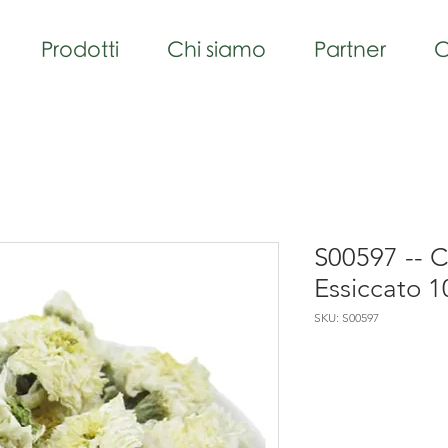
Prodotti
Chi siamo
Partner
C
S00597 -- 
Essiccato 
SKU: S00597