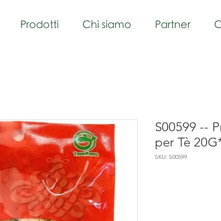
Prodotti
Chi siamo
Partner
C
S00599 -- P
per Tè 20G
SKU: S00599