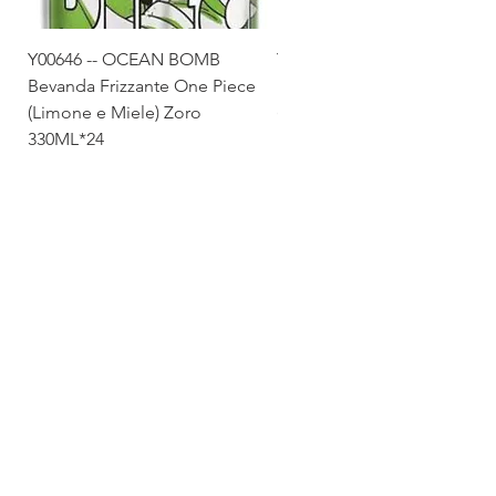
Y00646 -- OCEAN BOMB
Y00645 -- OCEAN BOMB
Bevanda Frizzante One Piece
Bevanda Frizzante One Pie
(Limone e Miele) Zoro
(Tropicale) Sanji 330ML*24
330ML*24
Via Maestri del Lavoro,19/21
Campi Bisenzio 50013
info@todayfoods.it