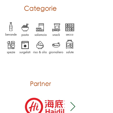
Categorie
​bevande
secco
​pasta
salamoia
snack
spezie
surgelati
riso & olio
giornaliero
salute
ingrosso alimentare asiatici
Partner